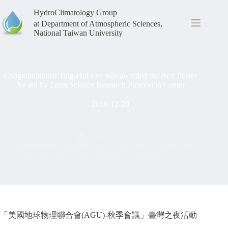
Skip
HydroClimatology Group
to
content
at Department of Atmospheric Sciences,
National Taiwan University
Congratulations! Ting-Hui Lee was awarded the Best Poster
Award by Earth Science Research Promotion Center
2019-12-28
/
News
/
Home
Congratulations! Ting-Hui Lee was awarded the Best Poster
Award by Earth Science Research Promotion Center
「美國地球物理聯合會(AGU)-秋季會議」臺灣之夜活動