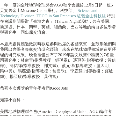
一年一度的全球地球物理盛會AGU秋季會議於12月9日起一連5
天於舊金山Moscone Center舉行。科技部、
Science and
Technology Division, TECO in San Francisco 駐舊金山科技組
特別
在會議期間舉辦「臺灣之夜」 (Taiwan Night)活動，共有美國、
新加坡、日本、南韓、英國、紐西蘭、巴西等地的兩百多位學者
與研究生一同出席交流會。
本處馬處長應邀致詞時歡迎參與出席的各國來賓，並鼓勵她們與
我國出席學者專家交流研究經驗，未來在地球物理領域創造更璀
璨的研究成果。晚會裡也公布了2019年論文競賽中獲獎的7名臺
灣研究生：林俞青(指導教授：鍾孫霖)、馮冠芙(指導教授：黃信
樺)、簡祐祥(指導教授：謝文斌)、蔡元懷(指導教授：盧孟明、
隋中興)、馬薇涵(指導教授：曾國欣)、李庭慧(指導教授：羅敏
輝)、楊亞欣(指導教授：葉信富)
恭喜本次獲獎的青年學者們!Good Job!
知識小百科 ：
美國地球物理聯合會(American Geophysical Union, AGU)每年都